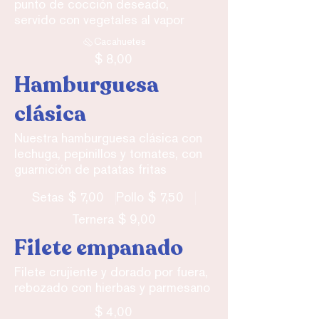
punto de cocción deseado,
servido con vegetales al vapor
Cacahuetes
$ 8,00
Hamburguesa
clásica
Nuestra hamburguesa clásica con
lechuga, pepinillos y tomates, con
guarnición de patatas fritas
$ 7,00
$ 7,50
Setas
Pollo
$ 9,00
Ternera
Filete empanado
Filete crujiente y dorado por fuera,
rebozado con hierbas y parmesano
$ 4,00