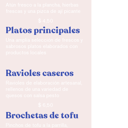
Atún fresco a la plancha, hierbas
frescas y una pizca de ají picante
$ 4,50
Platos principales
Una amplia selección de frescos y
sabrosos platos elaborados con
productos locales
Ravioles caseros
Ravioles de elaboración artesanal,
rellenos de una variedad de
quesos con salsa pesto
$ 6,50
Brochetas de tofu
Pinchos de tofu a la parrilla,