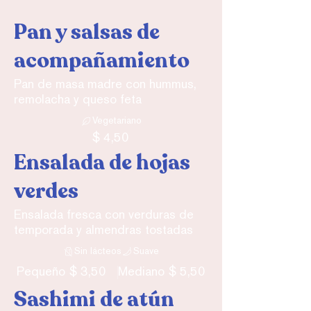
Pan y salsas de
acompañamiento
Pan de masa madre con hummus,
remolacha y queso feta
Vegetariano
$ 4,50
Ensalada de hojas
verdes
Ensalada fresca con verduras de
temporada y almendras tostadas
Sin lácteos
Suave
$ 3,50
$ 5,50
Pequeño
Mediano
Sashimi de atún