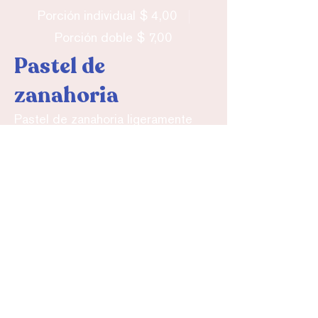
$ 4,00
Porción individual
$ 7,00
Porción doble
Pastel de
zanahoria
Pastel de zanahoria ligeramente
especiado con glaseado de queso
crema
$ 5,50
Brownie
Brownie recién horneado relleno
de chispas de chocolate negro y
nueces
Sin lácteos
$ 5,00