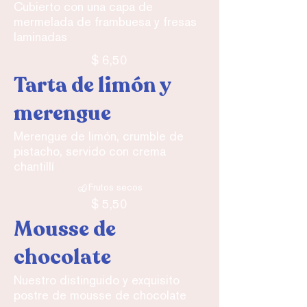
Cubierto con una capa de
mermelada de frambuesa y fresas
laminadas
$ 6,50
Tarta de limón y
merengue
Merengue de limón, crumble de
pistacho, servido con crema
chantillí
Frutos secos
$ 5,50
Mousse de
chocolate
Nuestro distinguido y exquisito
postre de mousse de chocolate