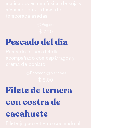
marinados en una fusión de soja y
sésamo con verduras de
temporada asadas
Vegano
$ 7,50
Pescado del día
Pescado fresco del día
acompañado con espárragos y
crema de boniato
Pescado
Mariscos
$ 8,00
Filete de ternera
con costra de
cacahuete
Filete jugoso y tierno cocinado al