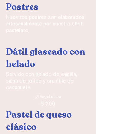
Postres
Nuestros postres son elaborados
artesanalmente por nuestro chef
pastelero
Dátil glaseado con
helado
Servido con helado de vainilla,
salsa de toffee y crumble de
cacahuete
Vegetariano
$ 7,00
Pastel de queso
clásico